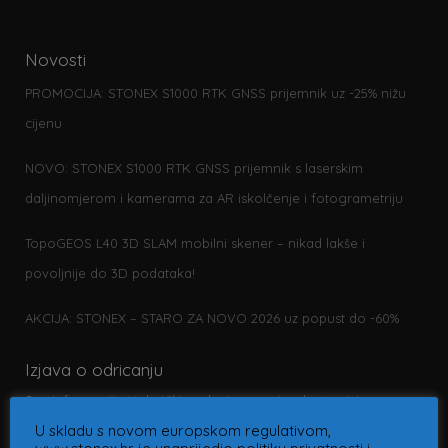
Novosti
PROMOCIJA: STONEX S1000 RTK GNSS prijemnik uz -25% nižu
cijenu
NOVO: STONEX S1000 RTK GNSS prijemnik s laserskim
daljinomjerom i kamerama za AR iskolčenje i fotogrametriju
TopoGEOS L40 3D SLAM mobilni skener – nikad lakše i
povoljnije do 3D podataka!
AKCIJA: STONEX – STARO ZA NOVO 2026 uz popust do -60%
Izjava o odricanju
Sve informacije i tehnički podaci na ovoj web stranici su
informativne prirode. Slike su simbolične. Ne snosimo
U skladu s novom europskom regulativom,