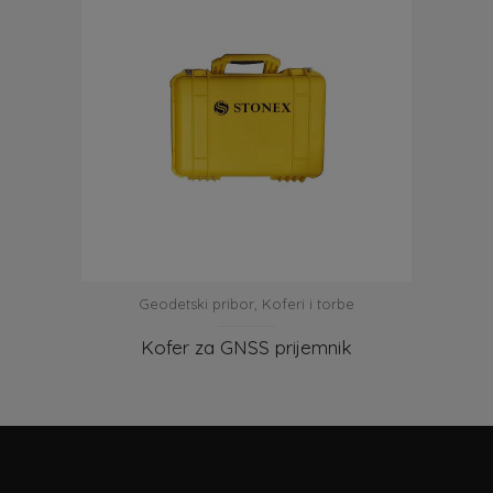
Geodetski pribor
,
Koferi i torbe
Kofer za GNSS prijemnik