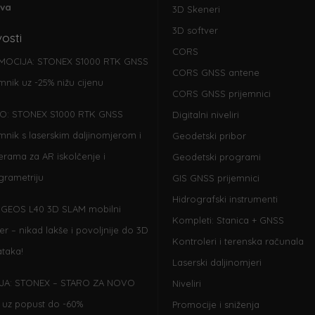
ava
3D Skeneri
3D softver
osti
CORS
MOCIJA: STONEX S1000 RTK GNSS
CORS GNSS antene
emnik uz -25% nižu cijenu
CORS GNSS prijemnici
O: STONEX S1000 RTK GNSS
Digitalni niveliri
emnik s laserskim daljinomjerom i
Geodetski pribor
rama za AR iskolčenje i
Geodetski programi
grametriju
GIS GNSS prijemnici
Hidrografski instrumenti
GEOS L40 3D SLAM mobilni
Kompleti: Stanica + GNSS
er – nikad lakše i povoljnije do 3D
Kontroleri i terenska računala
taka!
Laserski daljinomjeri
JA: STONEX – STARO ZA NOVO
Niveliri
 uz popust do -60%
Promocije i sniženja