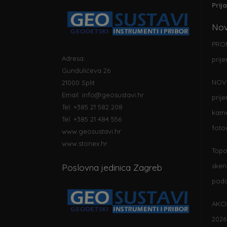
Prij
Nov
PRO
)
Adresa:
prij
Gundulićeva 26
NOV
21000 Split
Email:
info@geosustavi.hr
prij
Tel: +385 21 582 208
kame
Tel: +385 21 484 556
foto
www.geosustavi.hr
www.stonex.hr
Topo
sken
Poslovna jedinica Zagreb
poda
AKCI
2026