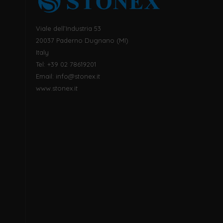
Viale dell’Industria 53
20037 Paderno Dugnano (MI)
Italy
Tel: +39 02 78619201
Email:
info@stonex.it
www.stonex.it