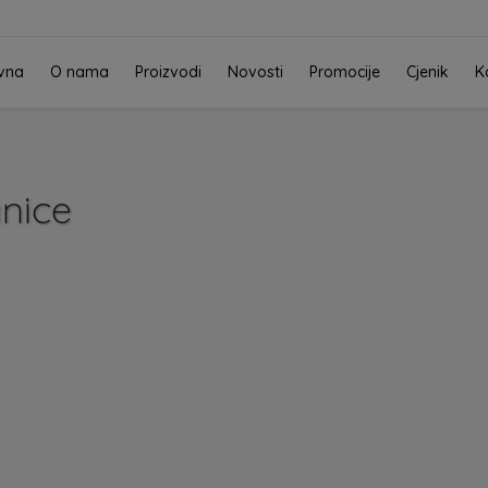
vna
O nama
Proizvodi
Novosti
Promocije
Cjenik
K
anice