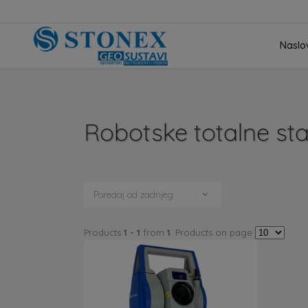
Naslo
Robotske totalne st
Poredaj od zadnjeg
Products
1 - 1
from
1
. Products on page