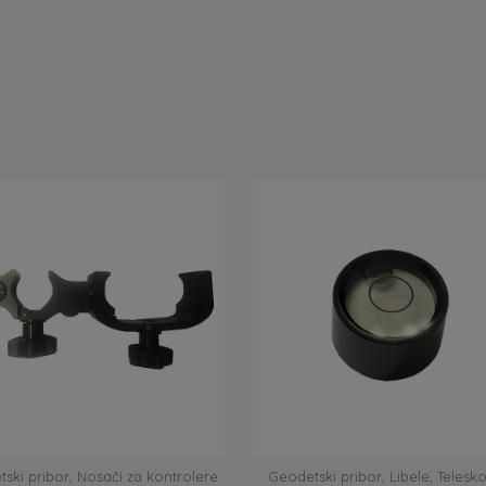
ski pribor
,
Nosači za kontrolere
Geodetski pribor
,
Libele
,
Telesko