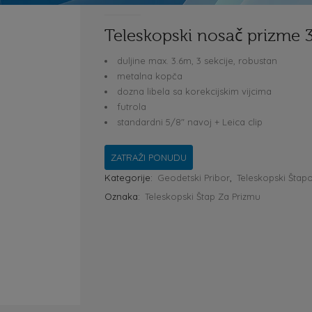
Teleskopski nosač prizme 
duljine max. 3.6m, 3 sekcije, robustan
metalna kopča
dozna libela sa korekcijskim vijcima
futrola
standardni 5/8″ navoj + Leica clip
ZATRAŽI PONUDU
Kategorije:
Geodetski Pribor
,
Teleskopski Štapo
Oznaka:
Teleskopski Štap Za Prizmu