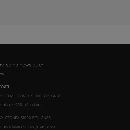
avi se na newsletter
ava
osti
MOCIJA: STONEX S1000 RTK GNSS
emnik uz -25% nižu cijenu
O: STONEX S1000 RTK GNSS
emnik s laserskim daljinomjerom i