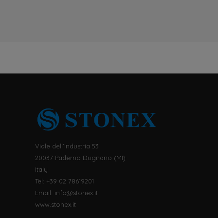
Viale dell’Industria 53
20037 Paderno Dugnano (MI)
Italy
Tel: +39 02 78619201
Email:
info@stonex.it
www.stonex.it