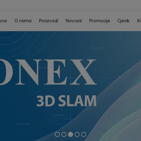
vna
O nama
Proizvodi
Novosti
Promocije
Cjenik
K