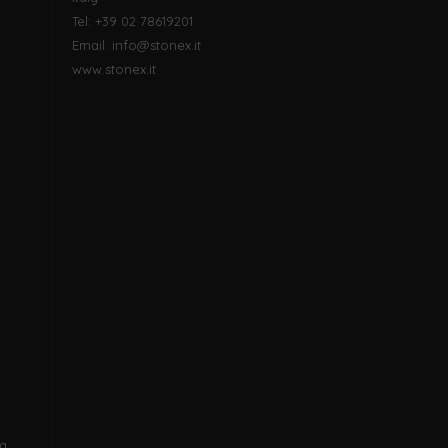
Tel: +39 02 78619201
Email:
info@stonex.it
www.stonex.it
a