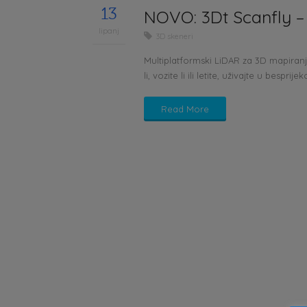
13
NOVO: 3Dt Scanfly –
lipanj
3D skeneri
Multiplatformski LiDAR za 3D mapiranje
li, vozite li ili letite, uživajte u bes
Read More