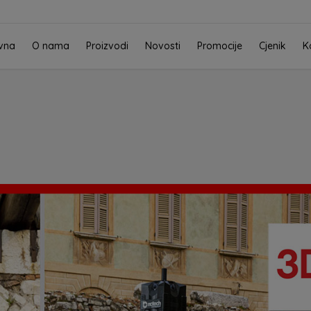
vna
O nama
Proizvodi
Novosti
Promocije
Cjenik
K