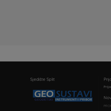
Sjedište Split
Prij
Prij
Nov
PRO
)