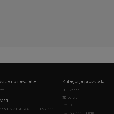
avi se na newsletter
Kategorije proizvoda
ava
3D Skeneri
3D softver
osti
CORS
MOCIJA: STONEX S1000 RTK GNSS
CORS GNSS antene