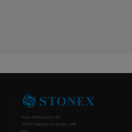
Viale dell’Industria 53
20037 Paderno Dugnano (MI)
Italy