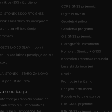
emnik uz -25% nižu cijenu
CORS GNSS prijemnici
O: STONEX S1000 RTK GNSS
Digitalni niveliri
emnik s laserskim daljinomjerom i
Geodetski pribor
rama za AR iskolčenje i
Geodetski programi
grametriju
GIS GNSS prijemnici
Hidrografski instrumenti
GEOS L40 3D SLAM mobilni
Kompleti: Stanica + GNSS
er – nikad lakše i povoljnije do 3D
Kontroleri i terenska računala
taka!
Laserski daljinomjeri
JA: STONEX – STARO ZA NOVO
Niveliri
 uz popust do -60%
Promocije i sniženja
Rabljeni instrumenti
ava o odricanju
Robotske totalne stanice
informacije i tehnički podaci na
RTK GNSS prijemnici
 web stranici su informativne
ode. Slike su simbolične. Ne
RTK GNSS prijemnici s kameram