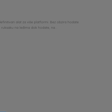
finitivan alat za više platformi. Bez obzira hodate
a u ruksaku na leđima dok hodate, na...