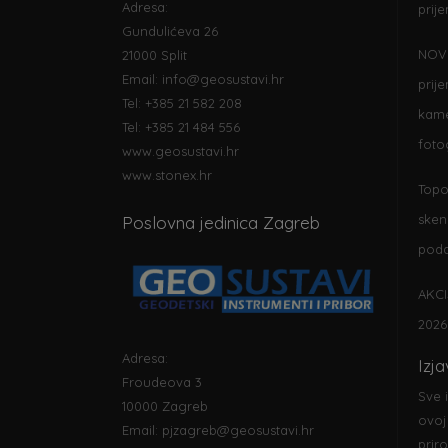
Adresa:
prij
Gundulićeva 26
NOV
21000 Split
Email:
info@geosustavi.hr
prij
Tel: +385 21 582 208
kame
Tel: +385 21 484 556
foto
www.geosustavi.hr
www.stonex.hr
Topo
sken
Poslovna jedinica Zagreb
poda
AKCI
2026
Adresa:
Izj
Froudeova 3
Sve 
10000 Zagreb
ovoj
Email:
pjzagreb@geosustavi.hr
prir