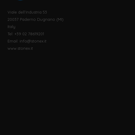
Viale dell’Industria 53
20037 Paderno Dugnano (MI)
Italy
Tel: +39 02 78619201
Email:
info@stonex.it
www.stonex.it