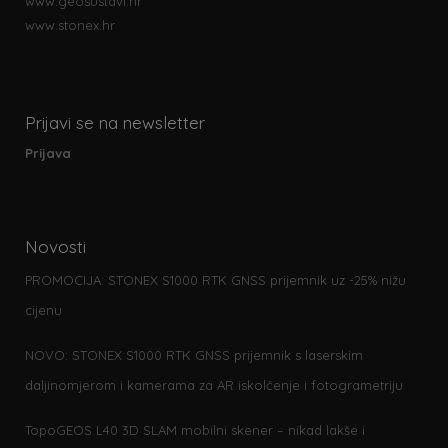
www.geosustavi.hr
www.stonex.hr
Prijavi se na newsletter
Prijava
Novosti
PROMOCIJA: STONEX S1000 RTK GNSS prijemnik uz -25% nižu
cijenu
NOVO: STONEX S1000 RTK GNSS prijemnik s laserskim
daljinomjerom i kamerama za AR iskolčenje i fotogrametriju
TopoGEOS L40 3D SLAM mobilni skener – nikad lakše i