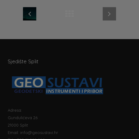
Sjedište Split
Adresa:
Gundulićeva 26
21000 Split
Email:
info@geosustavi.hr