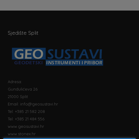
Sjedište Split
Adresa:
Gundulićeva 26
21000 Split
Email:
info@geosustavi.hr
Tel: +385 21 582 208
Tel: +385 21 484 556
www.geosustavi.hr
www.stonex.hr