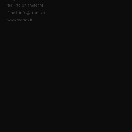
Tel: +39 02 78619201
Email:
info@stonex.it
www.stonex.it