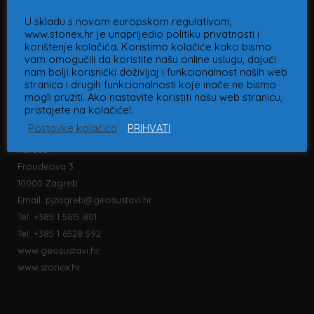
U skladu s novom europskom regulativom,
www.stonex.hr je unaprijedio politiku privatnosti i
Poslovna jedinica Zagreb
korištenje kolačića. Koristimo kolačiće kako bismo
vam omogućili da koristite našu online uslugu, dajući
nam bolji korisnički doživljaj i funkcionalnost naših web
stranica i drugih funkcionalnosti koje inače ne bismo
mogli pružiti. Ako nastavite koristiti našu web stranicu,
pristajete na kolačiće!.
Postavke kolačića
PRIHVATI
Adresa:
Froudeova 3
10000 Zagreb
Email:
pjzagreb@geosustavi.hr
Tel: +385 1 5615 801
Tel: +385 1 6528 592
www.geosustavi.hr
www.stonex.hr