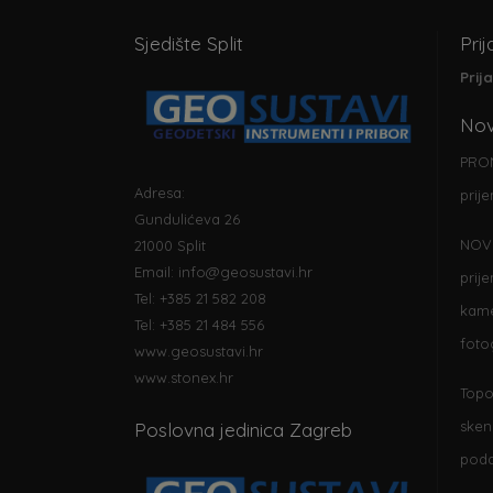
Sjedište Split
Prij
Prij
Nov
PRO
)
Adresa:
prij
Gundulićeva 26
NOV
21000 Split
Email:
info@geosustavi.hr
prij
Tel: +385 21 582 208
kame
Tel: +385 21 484 556
foto
www.geosustavi.hr
www.stonex.hr
Topo
sken
Poslovna jedinica Zagreb
poda