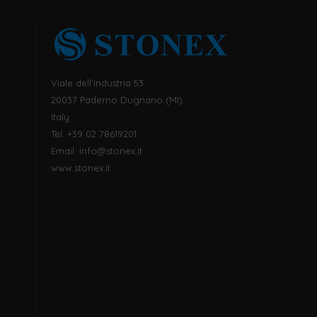
Viale dell’Industria 53
20037 Paderno Dugnano (MI)
Italy
Tel: +39 02 78619201
Email:
info@stonex.it
www.stonex.it