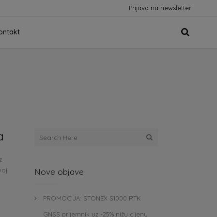
Prijava na newsletter
ontakt
a
z
voj
Nove objave
PROMOCIJA: STONEX S1000 RTK
GNSS prijemnik uz -25% nižu cijenu