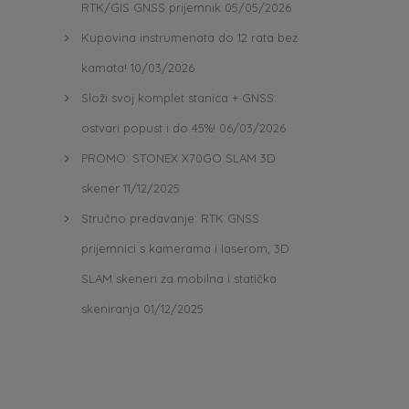
RTK/GIS GNSS prijemnik
05/05/2026
Kupovina instrumenata do 12 rata bez
kamata!
10/03/2026
Složi svoj komplet stanica + GNSS:
ostvari popust i do 45%!
06/03/2026
PROMO: STONEX X70GO SLAM 3D
skener
11/12/2025
Stručno predavanje: RTK GNSS
prijemnici s kamerama i laserom, 3D
SLAM skeneri za mobilna i statička
skeniranja
01/12/2025