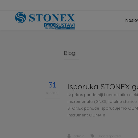
Naslo
Blog
31
Isporuka STONEX ge
siječanj
Usprkos pandemiji i nedostatku elekt
instrumenata (GNSS, totalne stanice, 
STONEX ponude isporučujemo ODMAH s
instrument ODMAH!
admin
Uncategorized