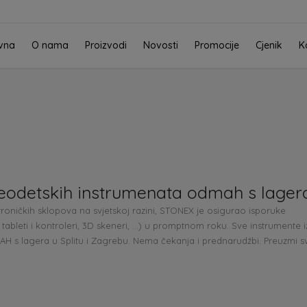
vna
O nama
Proizvodi
Novosti
Promocije
Cjenik
K
odetskih instrumenata odmah s lager
roničkih sklopova na svjetskoj razini, STONEX je osigurao isporuke
tableti i kontroleri, 3D skeneri, …) u promptnom roku. Sve instrumente i
 lagera u Splitu i Zagrebu. Nema čekanja i prednarudžbi. Preuzmi s