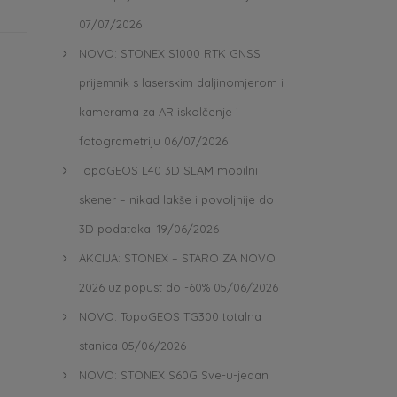
07/07/2026
NOVO: STONEX S1000 RTK GNSS
prijemnik s laserskim daljinomjerom i
kamerama za AR iskolčenje i
fotogrametriju
06/07/2026
TopoGEOS L40 3D SLAM mobilni
skener – nikad lakše i povoljnije do
3D podataka!
19/06/2026
AKCIJA: STONEX – STARO ZA NOVO
2026 uz popust do -60%
05/06/2026
NOVO: TopoGEOS TG300 totalna
stanica
05/06/2026
NOVO: STONEX S60G Sve-u-jedan