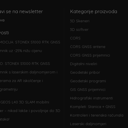
avi se na newsletter
Kategorije proizvoda
ava
3D Skeneri
3D softver
osti
CORS
MOCIJA: STONEX S1000 RTK GNSS
CORS GNSS antene
emnik uz -25% nižu cijenu
CORS GNSS prijemnici
O: STONEX S1000 RTK GNSS
Digitalni niveliri
emnik s laserskim daljinomjerom i
Geodetski pribor
rama za AR iskolčenje i
Geodetski programi
grametriju
GIS GNSS prijemnici
Hidrografski instrumenti
GEOS L40 3D SLAM mobilni
Kompleti: Stanica + GNSS
er – nikad lakše i povoljnije do 3D
Kontroleri i terenska računala
taka!
Laserski daljinomjeri