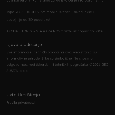
daljinomjerom i kamerama za AR iskolčenje i fotogrametriju
TopoGEOS L40 3D SLAM mobilni skener – nikad lakše i
povoljnije do 3D podataka!
AKCIJA: STONEX – STARO ZA NOVO 2026 uz popust do -60%
Izjava o odricanju
Sve informacije i tehnički podaci na ovoj web stranici su
informativne prirode. Slike su simbolične. Ne snosimo
odgovornost radi tiskarskih ili tehničkih pogrešaka. © 2026 GEO
SUSTAVI d.o.o.
Uvijeti korištenja
Pravila privatnosti