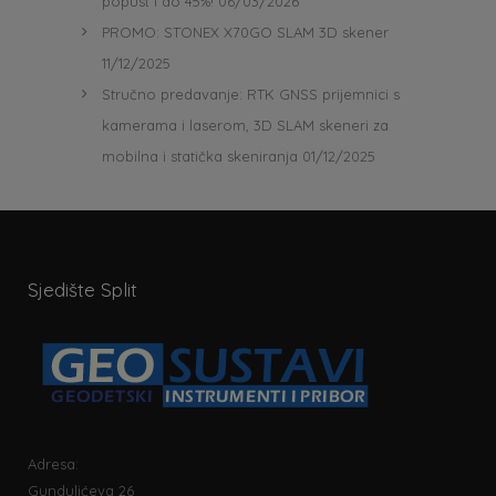
popust i do 45%!
06/03/2026
PROMO: STONEX X70GO SLAM 3D skener
11/12/2025
Stručno predavanje: RTK GNSS prijemnici s
kamerama i laserom, 3D SLAM skeneri za
mobilna i statička skeniranja
01/12/2025
Sjedište Split
Adresa:
Gundulićeva 26