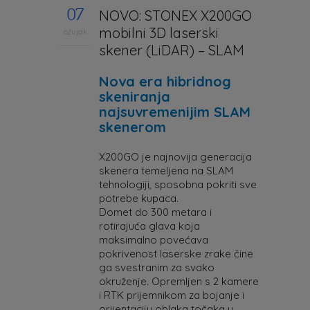
07
NOVO: STONEX X200GO
mobilni 3D laserski
ožujak
skener (LiDAR) – SLAM
Nova era hibridnog
skeniranja
najsuvremenijim SLAM
skenerom
X200GO je najnovija generacija
skenera temeljena na SLAM
tehnologiji, sposobna pokriti sve
potrebe kupaca.
Domet do 300 metara i
rotirajuća glava koja
maksimalno povećava
pokrivenost laserske zrake čine
ga svestranim za svako
okruženje. Opremljen s 2 kamere
i RTK prijemnikom za bojanje i
orijentaciju oblaka točaka u