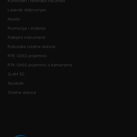
Kontroleri i terenska računala
Laserski daljinomjeri
Niveliri
Promocije i sniženja
Rabljeni instrumenti
Robotske totalne stanice
RTK GNSS prijemnici
RTK GNSS prijemnici s kamerama
SLAM 3D
Teodoliti
Totalne stanice