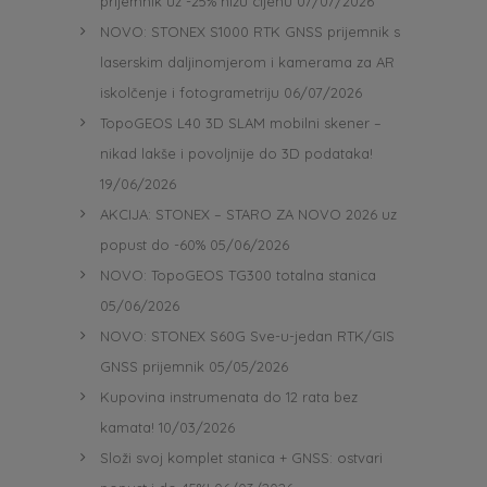
prijemnik uz -25% nižu cijenu
07/07/2026
NOVO: STONEX S1000 RTK GNSS prijemnik s
laserskim daljinomjerom i kamerama za AR
iskolčenje i fotogrametriju
06/07/2026
TopoGEOS L40 3D SLAM mobilni skener –
nikad lakše i povoljnije do 3D podataka!
19/06/2026
AKCIJA: STONEX – STARO ZA NOVO 2026 uz
popust do -60%
05/06/2026
NOVO: TopoGEOS TG300 totalna stanica
05/06/2026
NOVO: STONEX S60G Sve-u-jedan RTK/GIS
GNSS prijemnik
05/05/2026
Kupovina instrumenata do 12 rata bez
kamata!
10/03/2026
Složi svoj komplet stanica + GNSS: ostvari