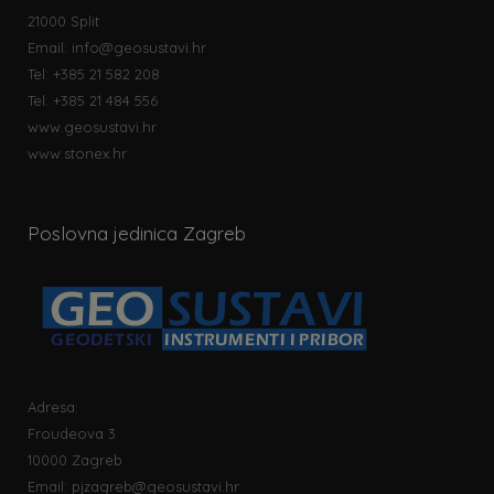
21000 Split
Email:
info@geosustavi.hr
Tel: +385 21 582 208
Tel: +385 21 484 556
www.geosustavi.hr
www.stonex.hr
Poslovna jedinica Zagreb
Adresa:
Froudeova 3
10000 Zagreb
Email:
pjzagreb@geosustavi.hr