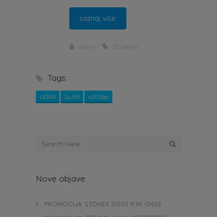
saznaj više
admin
3D skeneri
Tags:
LiDAR
SLAM
x200go
Nove objave
PROMOCIJA: STONEX S1000 RTK GNSS