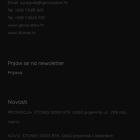
Email:
pjzagreb@geosustavi.hr
Tel: +385 1 5615 801
Tel: +385 1 6528 592
www.geosustavi.hr
www.stonex.hr
Prijavi se na newsletter
Prijava
Novosti
PROMOCIJA: STONEX S1000 RTK GNSS prijemnik uz -25% nižu
cijenu
NOVO: STONEX S1000 RTK GNSS prijemnik s laserskim