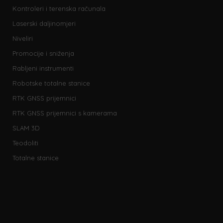
Kontroleri i terenska računala
Laserski daljinomjeri
Niveliri
Promocije i sniženja
Rabljeni instrumenti
Robotske totalne stanice
RTK GNSS prijemnici
RTK GNSS prijemnici s kamerama
SLAM 3D
Teodoliti
Totalne stanice