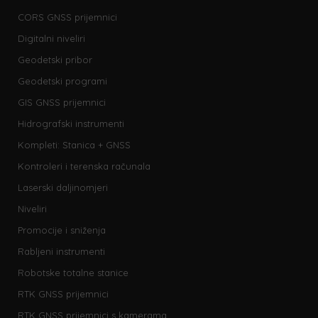
CORS GNSS prijemnici
Digitalni niveliri
Geodetski pribor
Geodetski programi
GIS GNSS prijemnici
Hidrografski instrumenti
Kompleti: Stanica + GNSS
Kontroleri i terenska računala
Laserski daljinomjeri
Niveliri
Promocije i sniženja
Rabljeni instrumenti
Robotske totalne stanice
RTK GNSS prijemnici
RTK GNSS prijemnici s kamerama