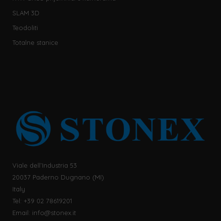
SLAM 3D
Teodoliti
Totalne stanice
Viale dell’Industria 53
20037 Paderno Dugnano (MI)
Italy
Tel: +39 02 78619201
Email:
info@stonex.it