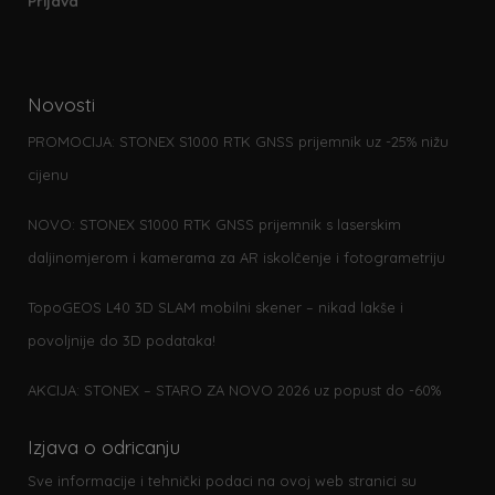
Prijava
Novosti
PROMOCIJA: STONEX S1000 RTK GNSS prijemnik uz -25% nižu
cijenu
NOVO: STONEX S1000 RTK GNSS prijemnik s laserskim
daljinomjerom i kamerama za AR iskolčenje i fotogrametriju
TopoGEOS L40 3D SLAM mobilni skener – nikad lakše i
povoljnije do 3D podataka!
AKCIJA: STONEX – STARO ZA NOVO 2026 uz popust do -60%
Izjava o odricanju
Sve informacije i tehnički podaci na ovoj web stranici su