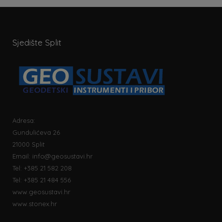
Sjedište Split
Adresa:
Gundulićeva 26
21000 Split
Email:
info@geosustavi.hr
Tel: +385 21 582 208
Tel: +385 21 484 556
www.geosustavi.hr
www.stonex.hr