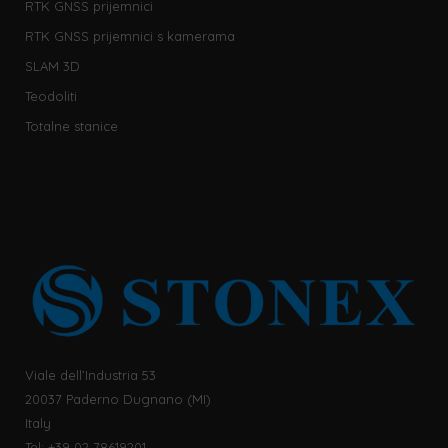
RTK GNSS prijemnici
RTK GNSS prijemnici s kamerama
SLAM 3D
Teodoliti
Totalne stanice
Viale dell’Industria 53
20037 Paderno Dugnano (MI)
Italy
Tel: +39 02 78619201