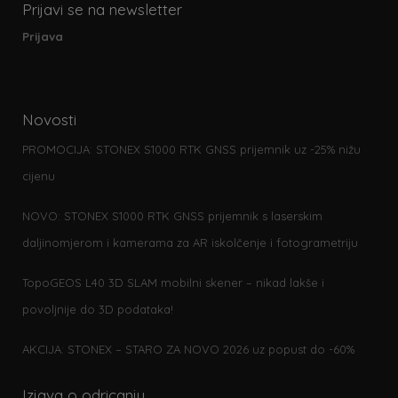
Prijavi se na newsletter
Prijava
Novosti
PROMOCIJA: STONEX S1000 RTK GNSS prijemnik uz -25% nižu
cijenu
NOVO: STONEX S1000 RTK GNSS prijemnik s laserskim
daljinomjerom i kamerama za AR iskolčenje i fotogrametriju
TopoGEOS L40 3D SLAM mobilni skener – nikad lakše i
povoljnije do 3D podataka!
AKCIJA: STONEX – STARO ZA NOVO 2026 uz popust do -60%
Izjava o odricanju