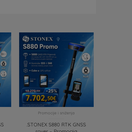
Promocije i sniženja
SS
.STONEX S880 RTK GNSS
rover – Promocija