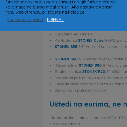
Komple
funkcionalnost naših web stranica i drugih funkcionalnosti
koje inače ne bismo mogli pružiti. Ako nastavite koristiti
našu web stranicu, pristajete na kolačiće!.
STONEX S880
RTK GNSS prijemnik
Postavke kolačića
PRIHVATI
Baterije s punjačem
Uključen IMU senzor
Ugrađena AR kamera
Kontroler sa
STONEX Cube A
GPS grafič
STONEX S55
5.5″ Android kontroler s 
ili
STONEX S60
6″ Android terenski tablet
Opcionalno:
STONEX S80
8″ Android te
Totalna stanica
STONEX R20
2″, 600m la
Integrirani programi za sve geodetske 
Laserski visak i bočna tipka za okidanje
Sitni pribor i potrebni kablovi
Uštedi na eurima, ne na
Iskoristi priliku i nabavi komplet S580+ RT
cijeni 30% jeftinije.