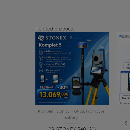
Related products
Kompleti: Stanica + GNSS
,
Promocije i
sniženja
.S
09. STONEX R40 (2″)