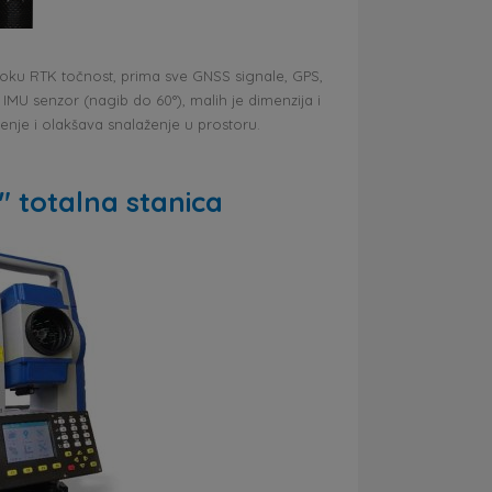
oku RTK točnost, prima sve GNSS signale, GPS,
IMU senzor (nagib do 60°), malih je dimenzija i
nje i olakšava snalaženje u prostoru.
 totalna stanica