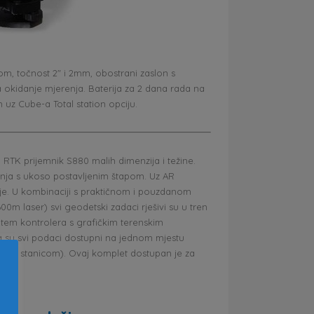
m, točnost 2″ i 2mm, obostrani zaslon s
za okidanje mjerenja. Baterija za 2 dana rada na
 uz Cube-a Total station opciju.
TK prijemnik S880 malih dimenzija i težine.
renja s ukoso postavljenim štapom. Uz AR
nje. U kombinaciji s praktičnom i pouzdanom
0m laser) svi geodetski zadaci rješivi su u tren
tem kontrolera s grafičkim terenskim
 su svi podaci dostupni na jednom mjestu
lnom stanicom). Ovaj komplet dostupan je za