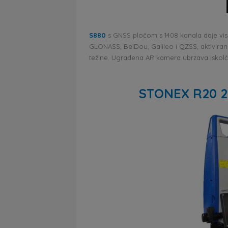
S880
s GNSS pločom s 1408 kanala daje vis
GLONASS, BeiDou, Galileo i QZSS, aktiviran 
težine. Ugrađena AR kamera ubrzava iskolče
STONEX R20 2″