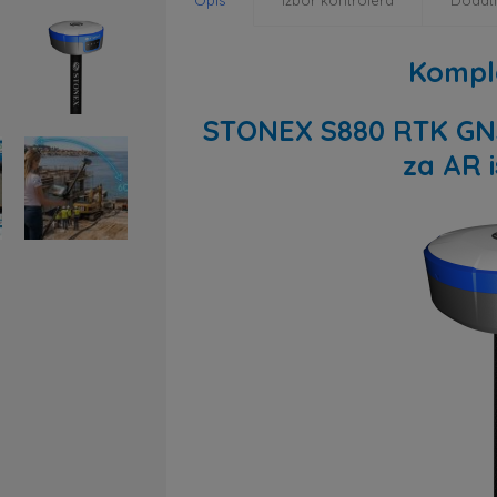
Opis
Izbor kontrolera
Dodat
Komple
STONEX S880 RTK GN
za AR 