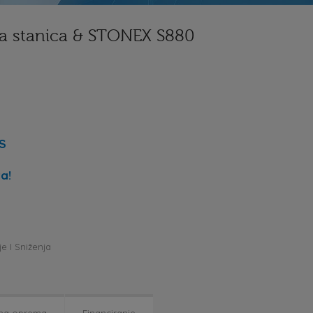
na stanica & STONEX S880
SS
a!
e I Sniženja