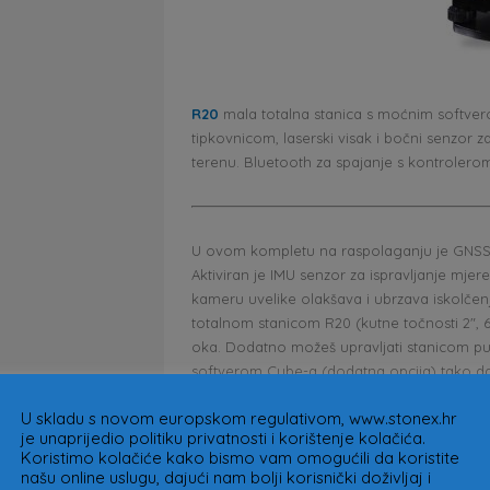
R20
mala totalna stanica s moćnim softvero
tipkovnicom, laserski visak i bočni senzor 
terenu. Bluetooth za spajanje s kontrolerom
U ovom kompletu na raspolaganju je GNSS R
Aktiviran je IMU senzor za ispravljanje mje
kameru uvelike olakšava i ubrzava iskolče
totalnom stanicom R20 (kutne točnosti 2″, 60
oka. Dodatno možeš upravljati stanicom pu
softverom Cube-a (dodatna opcija) tako da
(mjerenja GPS prijemnikom i mjerenja tota
U skladu s novom europskom regulativom, www.stonex.hr
30% nižu cijenu!
je unaprijedio politiku privatnosti i korištenje kolačića.
Koristimo kolačiće kako bismo vam omogućili da koristite
našu online uslugu, dajući nam bolji korisnički doživljaj i