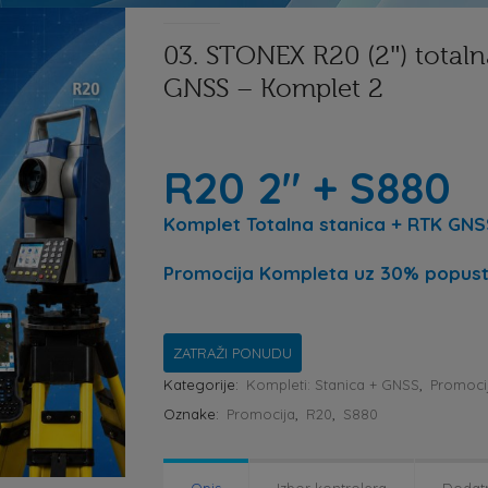
03. STONEX R20 (2″) total
GNSS – Komplet 2
R20 2″ + S880
Komplet Totalna stanica + RTK GN
Promocija Kompleta
uz 30% popust
ZATRAŽI PONUDU
Kategorije:
Kompleti: Stanica + GNSS
,
Promocij
Oznake:
Promocija
,
R20
,
S880