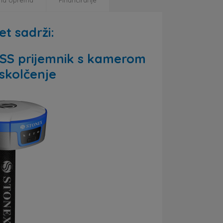
na oprema
Financiranje
t sadrži:
SS prijemnik s kamerom
iskolčenje