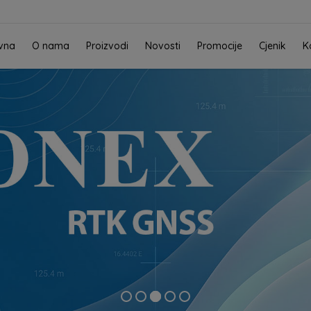
vna
O nama
Proizvodi
Novosti
Promocije
Cjenik
K