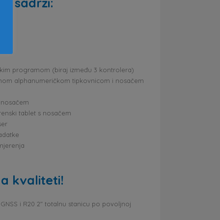
t sadrži:
kim programom (biraj između 3 kontrolera)
punom alphanumeričkom tipkovnicom i nosačem
 s nosačem
renski tablet s nosačem
ser
zadatke
 mjerenja
 kvaliteti!
K GNSS i R20 2″ totalnu stanicu po povoljnoj