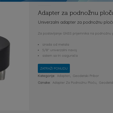
Adapter za podnožnu ploč
Univerzalni adapter za podnožnu ploč
Za postavljanje GNSS prijemnika na podnožnu 
izrada od metala
5/8″ univerzalni navoj
sistem sa tri osigurača
ZATRAŽI PONUDU
Kategorije:
Adapteri
,
Geodetski Pribor
Oznake:
Adapter Za Podnožnu Ploču
,
Geodetsk