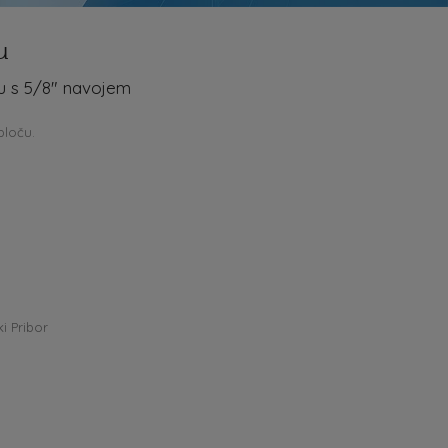
u
u s 5/8″ navojem
ploču.
i Pribor