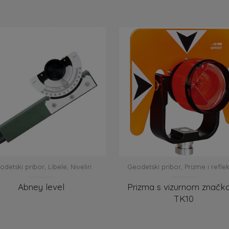
odetski pribor
,
Libele
,
Niveliri
Geodetski pribor
,
Prizme i reflek
Abney level
Prizma s vizurnom značk
TK10