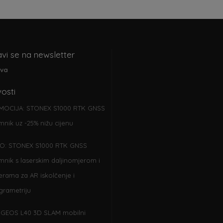
avi se na newsletter
ava
osti
MOCIJA: STONEX S1000 RTK GNSS
emnik uz -25% nižu cijenu
O: STONEX S1000 RTK GNSS
emnik s laserskim daljinomjerom i
rama za AR iskolčenje i
grametriju
GEOS L40 3D SLAM mobilni