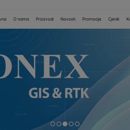
vna
O nama
Proizvodi
Novosti
Promocije
Cjenik
K