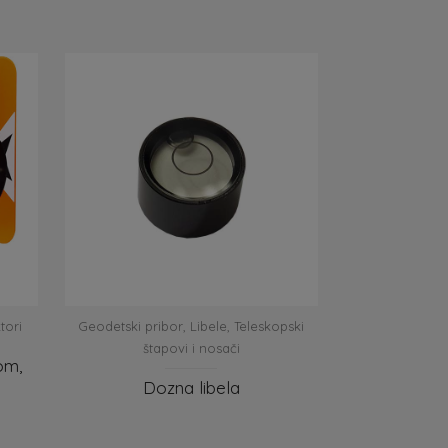
tori
Geodetski pribor
,
Libele
,
Teleskopski
štapovi i nosači
om,
Dozna libela