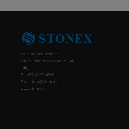
Viale dell’Industria 53
20037 Paderno Dugnano (MI)
Italy
Tel: +39 02 78619201
Email:
info@stonex.it
www.stonex.it