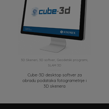
3D Skeneri
,
3D softver
,
Geodetski programi
,
SLAM 3D
Cube-3D desktop softver za
obradu podataka fotogrametrije i
3D skenera