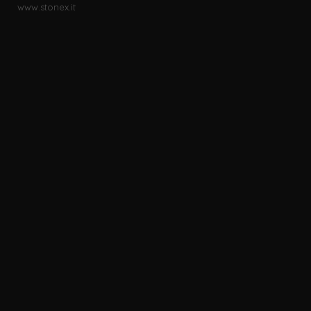
www.stonex.it