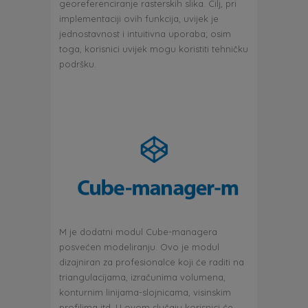
georeferenciranje rasterskih slika. Cilj, pri
implementaciji ovih funkcija, uvijek je
jednostavnost i intuitivna uporaba; osim
toga, korisnici uvijek mogu koristiti tehničku
podršku.
M je dodatni modul Cube-managera
posvećen modeliranju. Ovo je modul
dizajniran za profesionalce koji će raditi na
triangulacijama, izračunima volumena,
konturnim linijama-slojnicama, visinskim
profilima itd. U ovom slučaju korisnici će