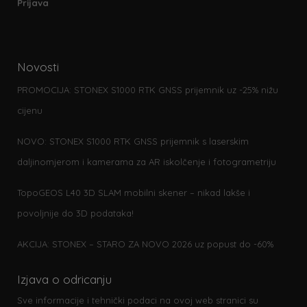
Prijava
Novosti
PROMOCIJA: STONEX S1000 RTK GNSS prijemnik uz -25% nižu
cijenu
NOVO: STONEX S1000 RTK GNSS prijemnik s laserskim
daljinomjerom i kamerama za AR iskolčenje i fotogrametriju
TopoGEOS L40 3D SLAM mobilni skener – nikad lakše i
povoljnije do 3D podataka!
AKCIJA: STONEX – STARO ZA NOVO 2026 uz popust do -60%
Izjava o odricanju
Sve informacije i tehnički podaci na ovoj web stranici su