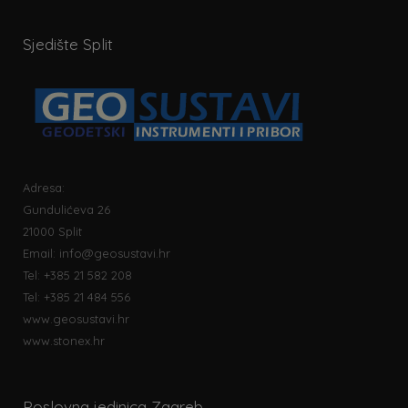
Sjedište Split
Adresa:
Gundulićeva 26
21000 Split
Email:
info@geosustavi.hr
Tel: +385 21 582 208
Tel: +385 21 484 556
www.geosustavi.hr
www.stonex.hr
Poslovna jedinica Zagreb