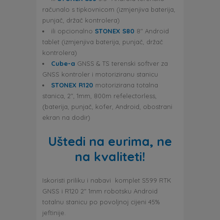
računalo s tipkovnicom (izmjenjiva baterija,
punjač, držač kontrolera)
ili opcionalno
STONEX S80
8″ Android
tablet (izmjenjiva baterija, punjač, držač
kontrolera)
Cube-a
GNSS & TS terenski softver za
GNSS kontroler i motoriziranu stanicu
STONEX R120
motorizirana totalna
stanica, 2″, 1mm, 800m refelectorless,
(baterija, punjač, kofer, Android, obostrani
ekran na dodir)
Uštedi na eurima, ne
na kvaliteti!
Iskoristi priliku i nabavi komplet S599 RTK
GNSS i R120 2″ 1mm robotsku Android
totalnu stanicu po povoljnoj cijeni 45%
jeftinije.