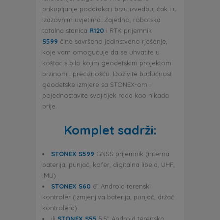
prikupljanje podataka i brzu izvedbu, čak i u
izazovnim uvjetima. Zajedno, robotska
totalna stanica
R120
i RTK prijemnik
S599
čine savršeno jedinstveno rješenje,
koje vam omogućuje da se uhvatite u
koštac s bilo kojim geodetskim projektom
brzinom i preciznošću. Doživite budućnost
geodetske izmjere sa STONEX-om i
pojednostavite svoj tijek rada kao nikada
prije.
Komplet sadrži:
STONEX S599
GNSS prijemnik (interna
baterija, punjač, kofer, digitalna libela, UHF,
IMU)
STONEX S60
6″ Android terenski
kontroler (izmjenjiva baterija, punjač, držač
kontrolera)
ili
STONEX S55
5.5″ Android terensko