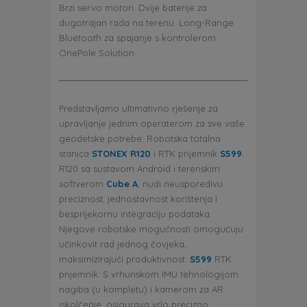
Brzi servo motori. Dvije baterije za
dugotrajan rada na terenu. Long-Range
Bluetooth za spajanje s kontrolerom.
OnePole Solution.
Predstavljamo ultimativno rješenje za
upravljanje jednim operaterom za sve vaše
geodetske potrebe: Robotska totalna
stanica
STONEX R120
i RTK prijemnik
S599
.
R120 sa sustavom Android i terenskim
softverom
Cube A
, nudi neusporedivu
preciznost, jednostavnost korištenja i
besprijekornu integraciju podataka.
Njegove robotske mogućnosti omogućuju
učinkovit rad jednog čovjeka,
maksimizirajući produktivnost.
S599
RTK
prijemnik: S vrhunskom IMU tehnologijom
nagiba (u kompletu) i kamerom za AR
iskolčenje, osigurava vrlo precizno