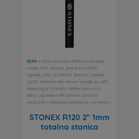
S599
s GNSS pločom s 1408 kanala daje
visoku RTK točnost, prima sve GNSS
signale, GPS, GLONASS, BeiDou, Galileo i
QZSS, aktiviran IMU senzor (nagib do 60°),
džepnog je formata i težine samo cca
385g. Ugrađena AR kamera ubrzava
iskolčenje i olakšava snalaženje u prostoru.
STONEX R120 2″ 1mm
totalna stanica