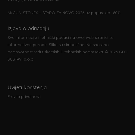
AKCIJA: STONEX – STARO ZA NOVO 2026 uz popust do -60%
Izjava o odricanju
Sve informacije i tehnički podaci na ovoj web stranici su
informativne prirode. Slike su simbolične. Ne snosimo
odgovornost radi tiskarskih ili tehničkih pogrešaka. © 2026 GEO
SUSTAVI d.o.o.
Uvijeti korištenja
Pravila privatnosti