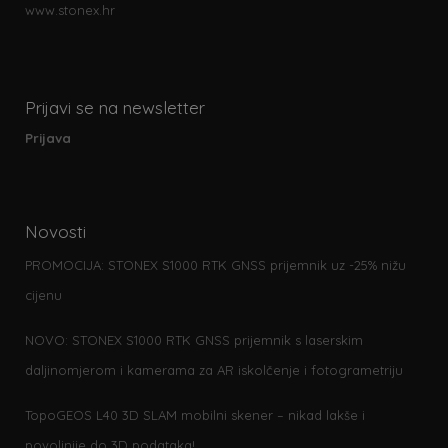
www.stonex.hr
Prijavi se na newsletter
Prijava
Novosti
PROMOCIJA: STONEX S1000 RTK GNSS prijemnik uz -25% nižu
cijenu
NOVO: STONEX S1000 RTK GNSS prijemnik s laserskim
daljinomjerom i kamerama za AR iskolčenje i fotogrametriju
TopoGEOS L40 3D SLAM mobilni skener – nikad lakše i
povoljnije do 3D podataka!