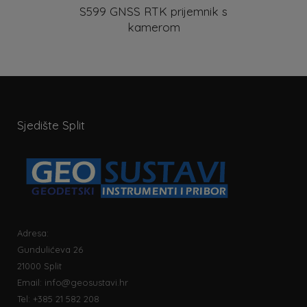
S599 GNSS RTK prijemnik s
kamerom
Sjedište Split
Adresa:
Gundulićeva 26
21000 Split
Email:
info@geosustavi.hr
Tel: +385 21 582 208