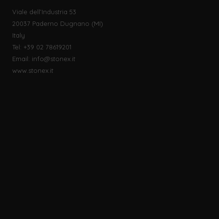
Viale dell’Industria 53
20037 Paderno Dugnano (MI)
Italy
Tel: +39 02 78619201
Email:
info@stonex.it
www.stonex.it