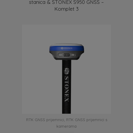
stanica & STONEX S950 GNSS –
Komplet 3
RTK GNSS prijemnici
,
RTK GNSS prijemnici s
kamerama