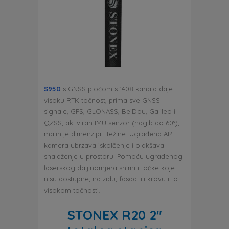
S950
s GNSS pločom s 1408 kanala daje
visoku RTK točnost, prima sve GNSS
signale, GPS, GLONASS, BeiDou, Galileo i
QZSS, aktiviran IMU senzor (nagib do 60°),
malih je dimenzija i težine. Ugrađena AR
kamera ubrzava iskolčenje i olakšava
snalaženje u prostoru. Pomoću ugrađenog
laserskog daljinomjera snimi i točke koje
nisu dostupne, na zidu, fasadi ili krovu i to
visokom točnosti.
STONEX R20 2″