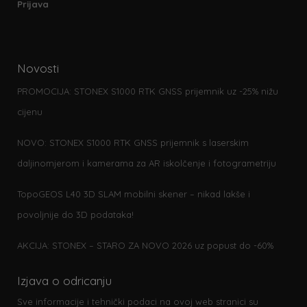
Prijava
Novosti
PROMOCIJA: STONEX S1000 RTK GNSS prijemnik uz -25% nižu
cijenu
NOVO: STONEX S1000 RTK GNSS prijemnik s laserskim
daljinomjerom i kamerama za AR iskolčenje i fotogrametriju
TopoGEOS L40 3D SLAM mobilni skener – nikad lakše i
povoljnije do 3D podataka!
AKCIJA: STONEX – STARO ZA NOVO 2026 uz popust do -60%
Izjava o odricanju
Sve informacije i tehnički podaci na ovoj web stranici su