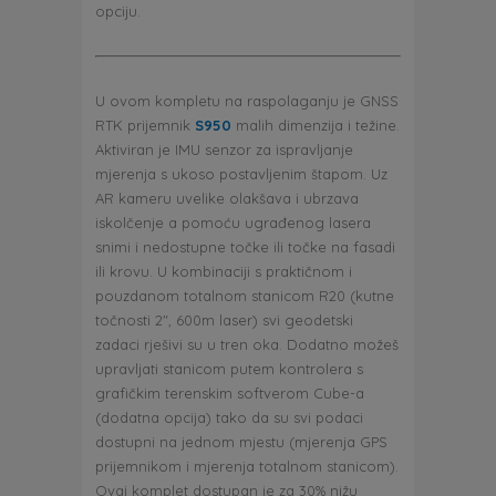
opciju.
U ovom kompletu na raspolaganju je GNSS
RTK prijemnik
S950
malih dimenzija i težine.
Aktiviran je IMU senzor za ispravljanje
mjerenja s ukoso postavljenim štapom. Uz
AR kameru uvelike olakšava i ubrzava
iskolčenje a pomoću ugrađenog lasera
snimi i nedostupne točke ili točke na fasadi
ili krovu. U kombinaciji s praktičnom i
pouzdanom totalnom stanicom R20 (kutne
točnosti 2″, 600m laser) svi geodetski
zadaci rješivi su u tren oka. Dodatno možeš
upravljati stanicom putem kontrolera s
grafičkim terenskim softverom Cube-a
(dodatna opcija) tako da su svi podaci
dostupni na jednom mjestu (mjerenja GPS
prijemnikom i mjerenja totalnom stanicom).
Ovaj komplet dostupan je za 30% nižu