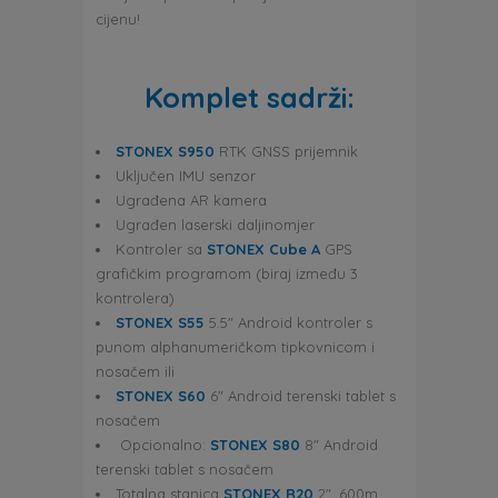
cijenu!
Komplet sadrži:
STONEX S950
RTK GNSS prijemnik
Uključen IMU senzor
Ugrađena AR kamera
Ugrađen laserski daljinomjer
Kontroler sa
STONEX Cube A
GPS
grafičkim programom (biraj između 3
kontrolera)
STONEX S55
5.5″ Android kontroler s
punom alphanumeričkom tipkovnicom i
nosačem ili
STONEX S60
6″ Android terenski tablet s
nosačem
Opcionalno:
STONEX S80
8″ Android
terenski tablet s nosačem
Totalna stanica
STONEX R20
2″, 600m