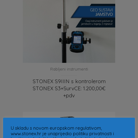
Rabljeni instrumenti
STONEX S9IIIN s kontrolerom
STONEX S3+SurvCE: 1.200,00€
+pdv
U skladu s novom europskom regulativom,
www.stonex.hr je unaprijedio politiku privatnosti i