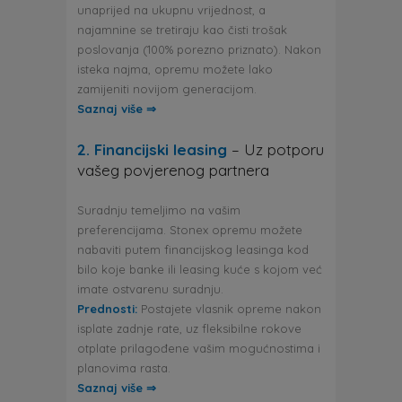
unaprijed na ukupnu vrijednost, a
najamnine se tretiraju kao čisti trošak
poslovanja (100% porezno priznato). Nakon
isteka najma, opremu možete lako
zamijeniti novijom generacijom.
Saznaj više ⇒
2. Financijski leasing
– Uz potporu
vašeg povjerenog partnera
Suradnju temeljimo na vašim
preferencijama. Stonex opremu možete
nabaviti putem financijskog leasinga kod
bilo koje banke ili leasing kuće s kojom već
imate ostvarenu suradnju.
Prednosti:
Postajete vlasnik opreme nakon
isplate zadnje rate, uz fleksibilne rokove
otplate prilagođene vašim mogućnostima i
planovima rasta.
Saznaj više ⇒