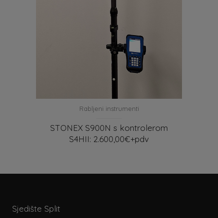
Rabljeni instrumenti
STONEX S900N s kontrolerom
S4HII: 2.600,00€+pdv
Sjedište Split