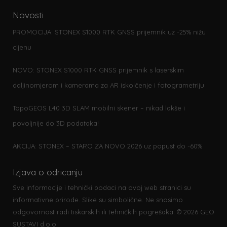
Novosti
PROMOCIJA: STONEX S1000 RTK GNSS prijemnik uz -25% nižu
cijenu
NOVO: STONEX S1000 RTK GNSS prijemnik s laserskim
daljinomjerom i kamerama za AR iskolčenje i fotogrametriju
TopoGEOS L40 3D SLAM mobilni skener – nikad lakše i
povoljnije do 3D podataka!
AKCIJA: STONEX – STARO ZA NOVO 2026 uz popust do -60%
Izjava o odricanju
Sve informacije i tehnički podaci na ovoj web stranici su
informativne prirode. Slike su simbolične. Ne snosimo
odgovornost radi tiskarskih ili tehničkih pogrešaka. © 2026 GEO
SUSTAVI d.o.o.