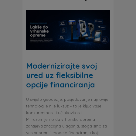
Modernizirajte svoj
ured uz fleksibilne
opcije financiranja
U svijetu geodezije, posjedovanje najnovije
tehnologije nije luksuz – to je ključ vaše
konkurentnosti i učinkovitosti.
Mi razumijemo da vrhunska oprema
zahtijeva značajna ulaganja, stoga smo za
vas pripremili modele financiranja koji