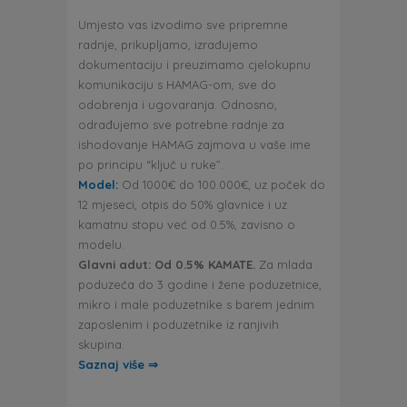
Umjesto vas izvodimo sve pripremne
radnje, prikupljamo, izrađujemo
dokumentaciju i preuzimamo cjelokupnu
komunikaciju s HAMAG-om, sve do
odobrenja i ugovaranja. Odnosno,
odrađujemo sve potrebne radnje za
ishodovanje HAMAG zajmova u vaše ime
po principu “ključ u ruke”.
Model:
Od 1000€ do 100.000€, uz poček do
12 mjeseci, otpis do 50% glavnice i uz
kamatnu stopu već od 0.5%, zavisno o
modelu.
Glavni adut: Od 0.5% KAMATE.
Za mlada
poduzeća do 3 godine i žene poduzetnice,
mikro i male poduzetnike s barem jednim
zaposlenim i poduzetnike iz ranjivih
skupina.
Saznaj više ⇒