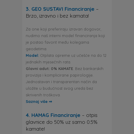
3. GEO SUSTAVI Financiranje
–
Brzo, izravno i bez kamata!
Za one koji preferiraju izravan dogovor,
nudimo naš interni model financiranja koji
je postao favorit među kolegama
geodetima.
Model:
Otplata opreme uz učešće na do 12
jednakih mjesečnih rata.
Glavni adut: 0% KAMATE
. Bez bankarskih
provizija i komplicirane papirologije.
Jednostavan i transparentan način da
uložite u budućnost svog ureda bez
skrivenih troškova.
Saznaj više ⇒
4. HAMAG Financiranje
– otpis
glavnice do 50% uz samo 0.5%
kamate!