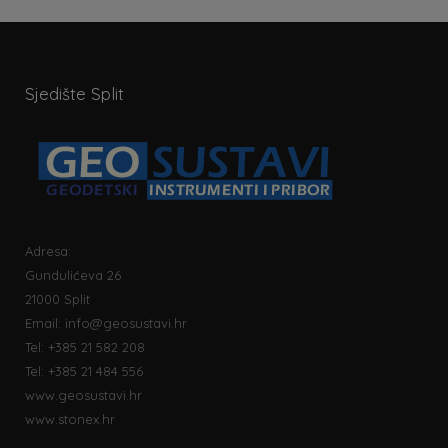
Sjedište Split
Adresa:
Gundulićeva 26
21000 Split
Email:
info@geosustavi.hr
Tel: +385 21 582 208
Tel: +385 21 484 556
www.geosustavi.hr
www.stonex.hr