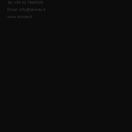
Tel: +39 02 78619201
Email:
info@stonex.it
www.stonex.it