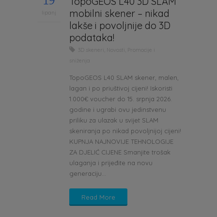
19
TopoGEOS L40 3D SLAM
mobilni skener – nikad
lipanj
lakše i povoljnije do 3D
podataka!
3D skeneri
,
Novosti
,
Promocije i
sniženja
TopoGEOS L40 SLAM skener, malen,
lagan i po priuštivoj cijeni! Iskoristi
1.000€ voucher do 15. srpnja 2026.
godine i ugrabi ovu jedinstvenu
priliku za ulazak u svijet SLAM
skeniranja po nikad povoljnijoj cijeni!
KUPNJA NAJNOVIJE TEHNOLOGIJE
ZA DJELIĆ CIJENE Smanjite trošak
ulaganja i prijeđite na novu
generaciju...
Read More