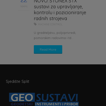
22
NOVO: STONEX STX
sustavi za upravljanje,
lipanj
kontrolu i pozicioniranje
radnih strojeva
MACHINE CONTROL
U graditeljstvu, poljoprivredi,
pomorskim radovima i td...
Read More
Sjedište Split