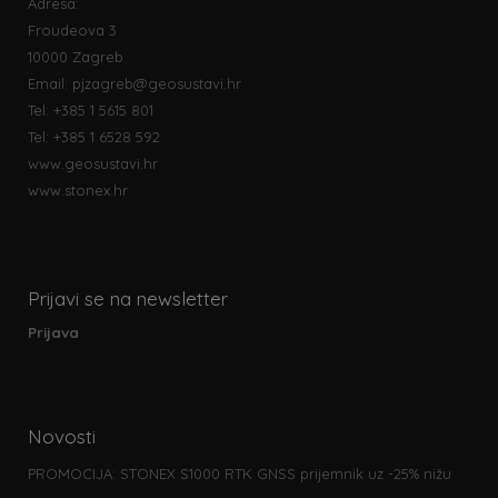
Adresa:
Froudeova 3
10000 Zagreb
Email:
pjzagreb@geosustavi.hr
Tel: +385 1 5615 801
Tel: +385 1 6528 592
www.geosustavi.hr
www.stonex.hr
Prijavi se na newsletter
Prijava
Novosti
PROMOCIJA: STONEX S1000 RTK GNSS prijemnik uz -25% nižu