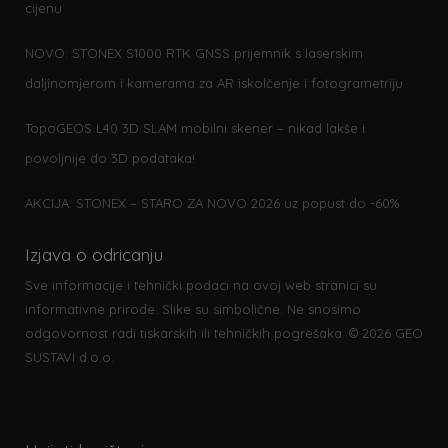
cijenu
NOVO: STONEX S1000 RTK GNSS prijemnik s laserskim
daljinomjerom i kamerama za AR iskolčenje i fotogrametriju
TopoGEOS L40 3D SLAM mobilni skener – nikad lakše i
povoljnije do 3D podataka!
AKCIJA: STONEX – STARO ZA NOVO 2026 uz popust do -60%
Izjava o odricanju
Sve informacije i tehnički podaci na ovoj web stranici su
informativne prirode. Slike su simbolične. Ne snosimo
odgovornost radi tiskarskih ili tehničkih pogrešaka. © 2026 GEO
SUSTAVI d.o.o.