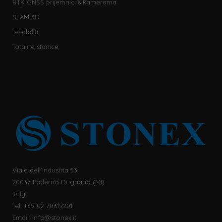
RTK GNSS prijemnici s kamerama
SLAM 3D
Teodoliti
Totalne stanice
Viale dell’Industria 53
20037 Paderno Dugnano (MI)
Italy
Tel: +39 02 78619201
Email:
info@stonex.it