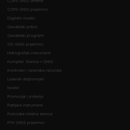
CORS GNSS antene
CORS GNSS prijemnici
Digitalni niveliri
Geodetski pribor
Geodetski programi
GIS GNSS prijemnici
Hidrografski instrumenti
Kompleti: Stanica + GNSS
Kontroleri i terenska računala
Laserski daljinomjeri
Niveliri
Promocije i sniženja
Rabljeni instrumenti
Robotske totalne stanice
RTK GNSS prijemnici