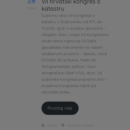
28
VII hrvatski kongres o
katastru
ožujak
Sudionici smo VII kongresa o
katastru u Dubrovniku od 31.3. do
1.4.2022. god. u svojstvu sponzora –
izlagača. Kao i uvijek na kongresima
izložit ćemo najnovije STONEX
geodetske instrumente na našem
izložbenom prostoru – štandu, nove
STONEX 3D softvere, Pix4D 4D
fotogrametrijski softver i novi
WingtraOne GENII VTOL dron. Za
sudionike kongresa pripremili smo i
posebne kongresne cijene pa
iskoristite priliku.
Pročitaj više
admin
kongres
,
simpozij