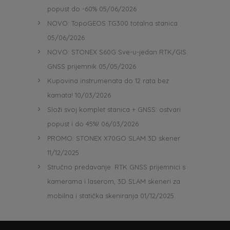
popust do -60%
05/06/2026
NOVO: TopoGEOS TG300 totalna stanica
05/06/2026
NOVO: STONEX S60G Sve-u-jedan RTK/GIS
GNSS prijemnik
05/05/2026
Kupovina instrumenata do 12 rata bez
kamata!
10/03/2026
Složi svoj komplet stanica + GNSS: ostvari
popust i do 45%!
06/03/2026
PROMO: STONEX X70GO SLAM 3D skener
11/12/2025
Stručno predavanje: RTK GNSS prijemnici s
kamerama i laserom, 3D SLAM skeneri za
mobilna i statička skeniranja
01/12/2025