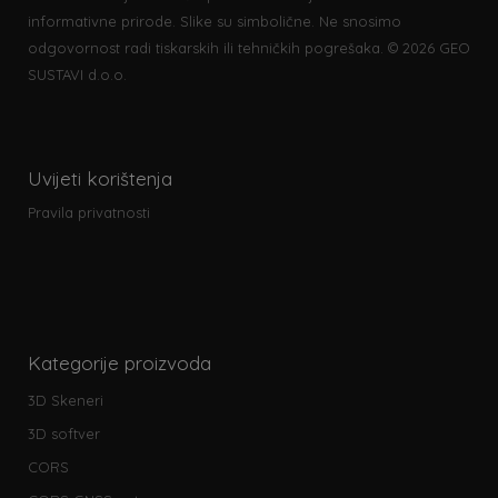
informativne prirode. Slike su simbolične. Ne snosimo
odgovornost radi tiskarskih ili tehničkih pogrešaka. © 2026 GEO
SUSTAVI d.o.o.
Uvijeti korištenja
Pravila privatnosti
Kategorije proizvoda
3D Skeneri
3D softver
CORS