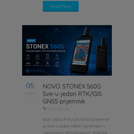
Read More
05
NOVO: STONEX S60G
Sve-u-jedan RTK/GIS
svibanj
GNSS prijemnik
GNSS
,
Novosti
Novi S60G RTK/GIS GNSS prijemnik
je Sve-u-jedan tablet opremljen s
najnovijom tehnologijom! Android