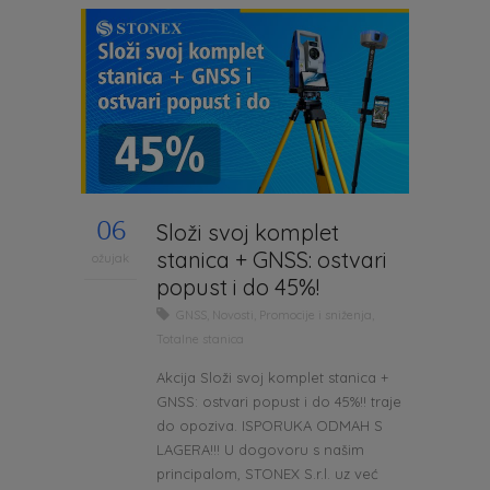
06
Složi svoj komplet
stanica + GNSS: ostvari
ožujak
popust i do 45%!
GNSS
,
Novosti
,
Promocije i sniženja
,
Totalne stanica
Akcija Složi svoj komplet stanica +
GNSS: ostvari popust i do 45%!! traje
do opoziva. ISPORUKA ODMAH S
LAGERA!!! U dogovoru s našim
principalom, STONEX S.r.l. uz već