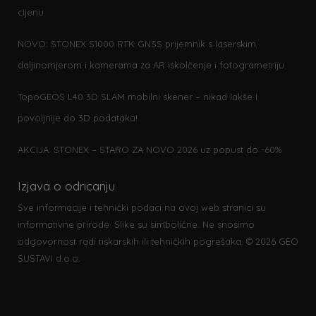
cijenu
NOVO: STONEX S1000 RTK GNSS prijemnik s laserskim
daljinomjerom i kamerama za AR iskolčenje i fotogrametriju
TopoGEOS L40 3D SLAM mobilni skener – nikad lakše i
povoljnije do 3D podataka!
AKCIJA: STONEX – STARO ZA NOVO 2026 uz popust do -60%
Izjava o odricanju
Sve informacije i tehnički podaci na ovoj web stranici su
informativne prirode. Slike su simbolične. Ne snosimo
odgovornost radi tiskarskih ili tehničkih pogrešaka. © 2026 GEO
SUSTAVI d.o.o.