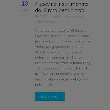
10
Kupovina instrumenata
do 12 rata bez kamata!
ožujak
GNSS
,
Novosti
,
Promocije i sniženja
,
Totalne stanica
Vrhunska tehnologija, 0% kamata –
Opremite se za budućnost! Vrijeme
je za nadogradnju vaše opreme bez
financijskog opterećenja. GEO
SUSTAVI d.o.o. vam omogućuju
nabavku najmodernijih Stonex
instrumenata uz izravno financiranje
– brzo, jednostavno i bez skrivenih
troškova. Što nudimo? > Učešće:
Ovisi o odabranom modelu (GNSS
prijemnik ili...
Read More