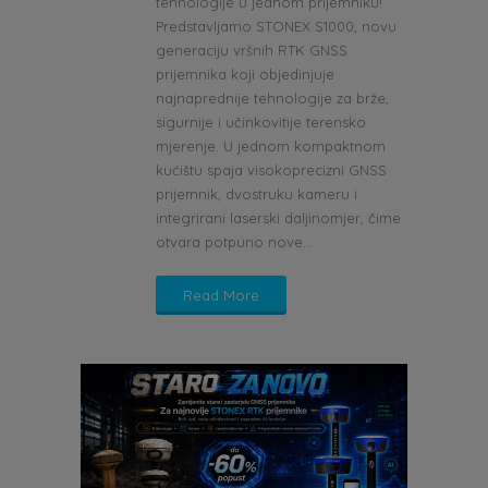
tehnologije u jednom prijemniku!
Predstavljamo STONEX S1000, novu
generaciju vršnih RTK GNSS
prijemnika koji objedinjuje
najnaprednije tehnologije za brže,
sigurnije i učinkovitije terensko
mjerenje. U jednom kompaktnom
kućištu spaja visokoprecizni GNSS
prijemnik, dvostruku kameru i
integrirani laserski daljinomjer, čime
otvara potpuno nove...
Read More