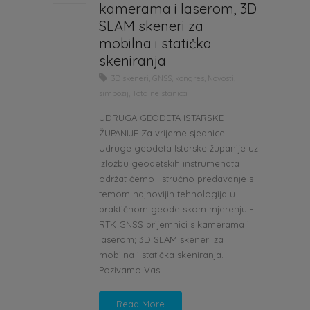
kamerama i laserom, 3D
SLAM skeneri za
mobilna i statička
skeniranja
3D skeneri
,
GNSS
,
kongres
,
Novosti
,
simpozij
,
Totalne stanica
UDRUGA GEODETA ISTARSKE
ŽUPANIJE Za vrijeme sjednice
Udruge geodeta Istarske županije uz
izložbu geodetskih instrumenata
održat ćemo i stručno predavanje s
temom najnovijih tehnologija u
praktičnom geodetskom mjerenju -
RTK GNSS prijemnici s kamerama i
laserom; 3D SLAM skeneri za
mobilna i statička skeniranja.
Pozivamo Vas...
Read More