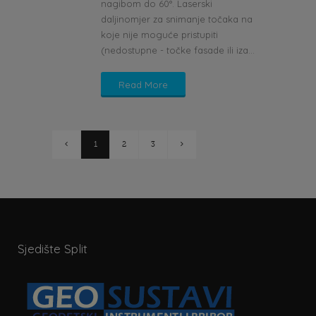
nagibom do 60°. Laserski
daljinomjer za snimanje točaka na
koje nije moguće pristupiti
(nedostupne - točke fasade ili iza...
Read More
1
2
3
Sjedište Split