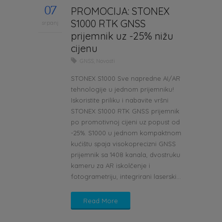
07
PROMOCIJA: STONEX
S1000 RTK GNSS
srpanj
prijemnik uz -25% nižu
cijenu
GNSS
,
Novosti
STONEX S1000 Sve napredne AI/AR
tehnologije u jednom prijemniku!
Iskoristite priliku i nabavite vršni
STONEX S1000 RTK GNSS prijemnik
po promotivnoj cijeni uz popust od
-25%. S1000 u jednom kompaktnom
kućištu spaja visokoprecizni GNSS
prijemnik sa 1408 kanala, dvostruku
kameru za AR iskolčenje i
fotogrametriju, integrirani laserski...
Read More