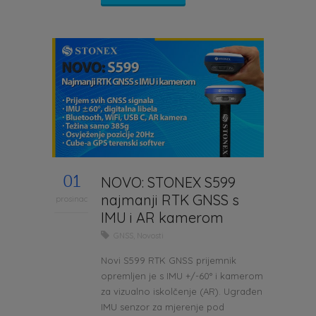
01
NOVO: STONEX S599
najmanji RTK GNSS s
prosinac
IMU i AR kamerom
GNSS
,
Novosti
Novi S599 RTK GNSS prijemnik
opremljen je s IMU +/-60° i kamerom
za vizualno iskolčenje (AR). Ugrađen
IMU senzor za mjerenje pod