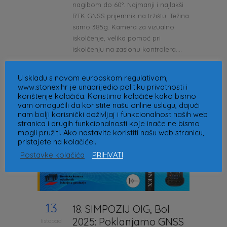
nagibom do 60°. Najmanji i najlakši
RTK GNSS prijemnik na tržištu. Težina
samo 385g. Kamera za vizualno
iskolčenje, velika pomoć pri
iskolčenju na zaslonu kontrolera....
Read More
U skladu s novom europskom regulativom,
www.stonex.hr je unaprijedio politiku privatnosti i
korištenje kolačića. Koristimo kolačiće kako bismo
vam omogućili da koristite našu online uslugu, dajući
nam bolji korisnički doživljaj i funkcionalnost naših web
stranica i drugih funkcionalnosti koje inače ne bismo
mogli pružiti. Ako nastavite koristiti našu web stranicu,
pristajete na kolačiće!.
Postavke kolačića
PRIHVATI
13
18. SIMPOZIJ OIG, Bol
2025: Poklanjamo GNSS
listopad