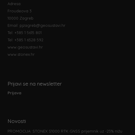
Adresa:
Froudeova 3
10000 Zagreb
Email:
pjzagreb@geosustavi.hr
Tel: +385 1 5615 801
Tel: +385 1 6528 592
www.geosustavi.hr
www.stonex.hr
Prijavi se na newsletter
Prijava
Novosti
PROMOCIJA: STONEX S1000 RTK GNSS prijemnik uz -25% nižu