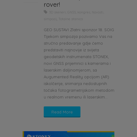
rover!
3D skeneri
,
GNSS
,
kongres
,
Novosti
,
simpozij
,
Totalne stanica
GEO SUSTAVI Zlatni sponzor 18. SOIG
Tijekom simpozija pozivamo Vas na
stručno predavanje gdje ćemo
predstaviti najnovije iz svijeta
geodetskih instrumenata STONEX,
novi GNSS prijemnici s kamerama i
laserskim daljinomjerom, sa
Augumented Reality opcijom (AR)
iskolčenje, snimanja nedostupnih
točaka fotogrametrijskom metodom
u realnom vremenu ili laserskim...
Read More