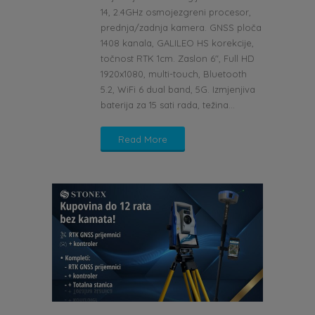
14, 2.4GHz osmojezgreni procesor,
prednja/zadnja kamera. GNSS ploča
1408 kanala, GALILEO HS korekcije,
točnost RTK 1cm. Zaslon 6", Full HD
1920x1080, multi-touch, Bluetooth
5.2, WiFi 6 dual band, 5G. Izmjenjiva
baterija za 15 sati rada, težina...
Read More