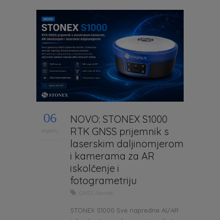
06
NOVO: STONEX S1000
RTK GNSS prijemnik s
srpanj
laserskim daljinomjerom
i kamerama za AR
iskolčenje i
fotogrametriju
GNSS
,
Novosti
STONEX S1000 Sve napredne AI/AR