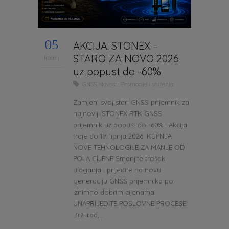
05
AKCIJA: STONEX –
STARO ZA NOVO 2026
lipanj
uz popust do -60%
GNSS
,
Novosti
,
Promocije i sniženja
Zamjeni svoj stari GNSS prijemnik za
najnoviji STONEX RTK GNSS
prijemnik uz popust do -60% ! Akcija
traje do 19. lipnja 2026. KUPNJA
NOVE TEHNOLOGIJE ZA MANJE OD
POLA CIJENE Smanjite trošak
ulaganja i prijeđite na novu
generaciju GNSS prijemnika po
iznimno dobrim cijenama.
UNAPRIJEDITE POSLOVNE PROCESE
Brži rad,...