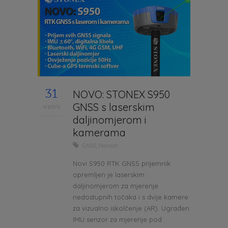
31
NOVO: STONEX S950
GNSS s laserskim
srpanj
daljinomjerom i
kamerama
GNSS
,
Novosti
Novi S950 RTK GNSS prijemnik
opremljen je laserskim
daljinomjerom za mjerenje
nedostupnih točaka i s dvije kamere
za vizualno iskolčenje (AR). Ugrađen
IMU senzor za mjerenje pod