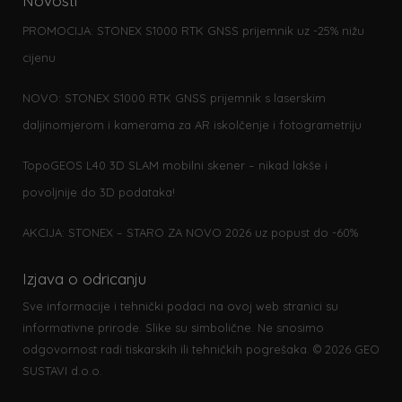
Novosti
PROMOCIJA: STONEX S1000 RTK GNSS prijemnik uz -25% nižu
cijenu
NOVO: STONEX S1000 RTK GNSS prijemnik s laserskim
daljinomjerom i kamerama za AR iskolčenje i fotogrametriju
TopoGEOS L40 3D SLAM mobilni skener – nikad lakše i
povoljnije do 3D podataka!
AKCIJA: STONEX – STARO ZA NOVO 2026 uz popust do -60%
Izjava o odricanju
Sve informacije i tehnički podaci na ovoj web stranici su
informativne prirode. Slike su simbolične. Ne snosimo
odgovornost radi tiskarskih ili tehničkih pogrešaka. © 2026 GEO
SUSTAVI d.o.o.