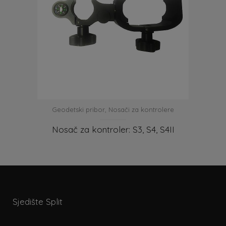
Geodetski pribor
,
Nosači za kontrolere
Nosač za kontroler: S3, S4, S4II
Sjedište Split