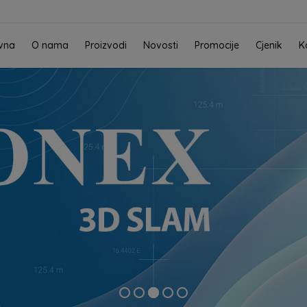
vna
O nama
Proizvodi
Novosti
Promocije
Cjenik
K