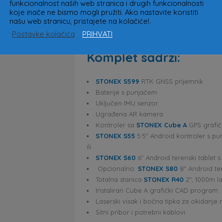
karte/mape i razmjenjuj podatke između to
funkcionalnost naših web stranica i drugih funkcionalnosti
koje inače ne bismo mogli pružiti. Ako nastavite koristiti
Bluetooth/WiFi, bez potrebe za kablovima.
našu web stranicu, pristajete na kolačiće!.
prijemnikom uz Cube A GPS. Ovaj komplet d
Postavke kolačića
PRIHVATI
Komplet sadrži:
STONEX S599
RTK GNSS prijemnik
Baterije s punjačem
Uključen IMU senzor
Ugrađena AR kamera
Kontroler sa
STONEX Cube A
GPS grafič
STONEX S55
5.5″ Android kontroler s 
ili
STONEX S60
6″ Android terenski tablet
Opcionalno:
STONEX S80
8″ Android te
Totalna stanica
STONEX R40
2″, 1000m l
Instaliran Cube A grafički CAD program
Laserski visak i bočna tipka za okidanje
Sitni pribor i potrebni kablovi