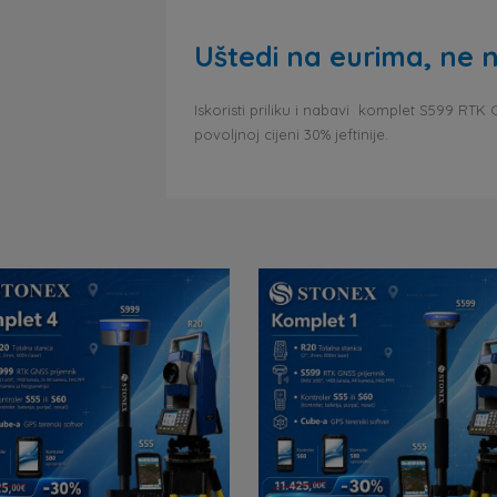
Uštedi na eurima, ne na
Iskoristi priliku i nabavi komplet S599 RTK
povoljnoj cijeni 30% jeftinije.