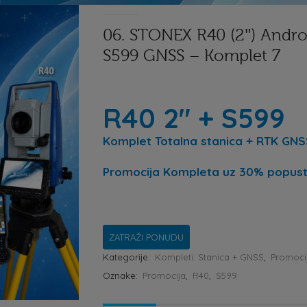
06. STONEX R40 (2″) Andro
S599 GNSS – Komplet 7
R40 2″ + S599
Komplet Totalna stanica + RTK GN
Promocija Kompleta
uz 30% popust
ZATRAŽI PONUDU
Kategorije:
Kompleti: Stanica + GNSS
,
Promocij
Oznake:
Promocija
,
R40
,
S599