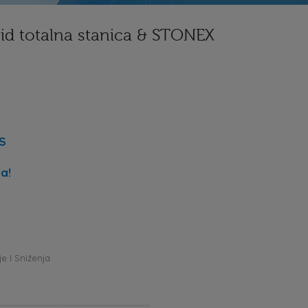
id totalna stanica & STONEX
SS
a!
e I Sniženja