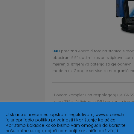
R40
precizna Android totalna stanica s m
obostrani 5.5″ dodirni zaslon s tipkovnicom,
mjerenja. Izmjenjiva baterija za cjelodnevn
modem uz Google servise za neograničenu
U ovom kompletu na raspolaganju je GNSS
samo 385g. Aktiviran je IMU senzor za ispr
Uz AR kameru uvelike olakšava i ubrzava isk
U skladu s novom europskom regulativom, www.stonex.hr
pouzdanom Android totalnom stanicom
R4
je unaprijedio politiku privatnosti i korištenje kolačića.
zadaci rješivi su u tren oka. R40 ima instali
Koristimo kolačiće kako bismo vam omogućili da koristite
omogućuje integraciju s GNSS prijemnicima
našu online uslugu, dajući nam bolji korisnički doživljaj i