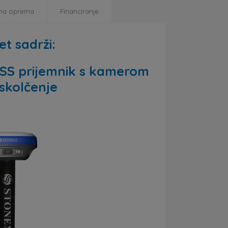
na oprema
Financiranje
t sadrži:
SS prijemnik s kamerom
iskolčenje