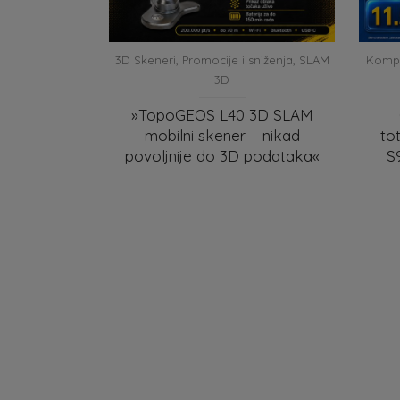
3D Skeneri
,
Promocije i sniženja
,
SLAM
Kompl
3D
»TopoGEOS L40 3D SLAM
mobilni skener – nikad
to
povoljnije do 3D podataka«
S