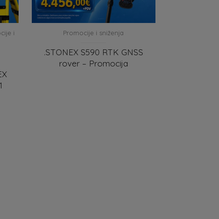
ije i
Promocije i sniženja
.STONEX S590 RTK GNSS
rover – Promocija
EX
1