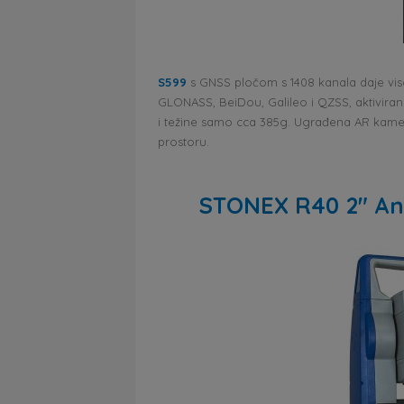
S599
s GNSS pločom s 1408 kanala daje vis
GLONASS, BeiDou, Galileo i QZSS, aktivira
i težine samo cca 385g. Ugrađena AR kamer
prostoru.
STONEX R40 2″ And