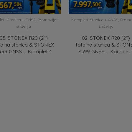
eti: Stanica + GNSS
,
Promocije i
Kompleti: Stanica + GNSS
,
Promoc
sniženja
sniženja
05. STONEX R20 (2″)
02. STONEX R20 (2″)
talna stanica & STONEX
totalna stanica & STON
999 GNSS – Komplet 4
S599 GNSS – Komplet 