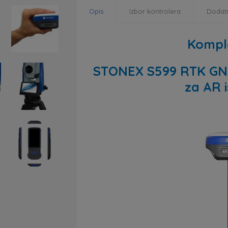
Opis
Izbor kontrolera
Dodat
Komple
STONEX S599 RTK GN
za AR 