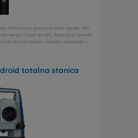
oku RTK točnost, prima sve GNSS signale, GPS,
n IMU senzor (nagib do 60°), džepnog je formata
a ubrzava iskolčenje i olakšava snalaženje u
roid totalna stanica