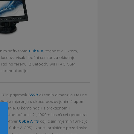
oćnim softverom
Cube-a
, točnost 2″ i 2mm,
 laserski visak i bočni senzor za okidanje
i rad na terenu. Bluetooth, WiFi i 4G GSM
 komunikaciju.
 RTK prijemnik
S599
džepnih dimenzija i težine
avljanje mjerenja s ukoso postavljenim štapom.
olčenje. U kombinaciji s praktičnom i
0
(kutne točnosti 2″, 1000m laser) svi geodetski
ran softver
Cube A TS
koji osim mjernih funkcija
 (uz Cube A GPS). Koristi praktične pozadinske