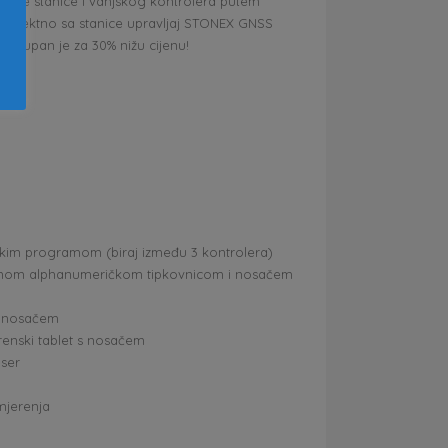
talne stanice i vanjskog kontrolera putem
 Direktno sa stanice upravljaj STONEX GNSS
ostupan je za 30% nižu cijenu!
kim programom (biraj između 3 kontrolera)
punom alphanumeričkom tipkovnicom i nosačem
 s nosačem
renski tablet s nosačem
aser
 mjerenja