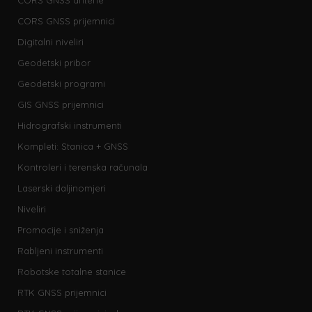
CORS GNSS antene
CORS GNSS prijemnici
Digitalni niveliri
Geodetski pribor
Geodetski programi
GIS GNSS prijemnici
Hidrografski instrumenti
Kompleti: Stanica + GNSS
Kontroleri i terenska računala
Laserski daljinomjeri
Niveliri
Promocije i sniženja
Rabljeni instrumenti
Robotske totalne stanice
RTK GNSS prijemnici