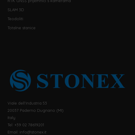
RTK GNSS prijemnici s kamerama
SLAM 3D
Teodoliti
Totalne stanice
Viale dell’Industria 53
20037 Paderno Dugnano (MI)
Italy
Tel: +39 02 78619201
Email:
info@stonex.it