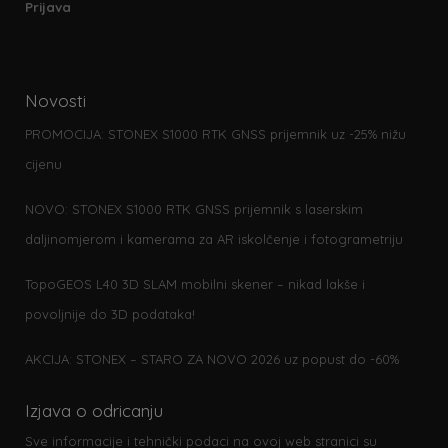
Prijava
Novosti
PROMOCIJA: STONEX S1000 RTK GNSS prijemnik uz -25% nižu
cijenu
NOVO: STONEX S1000 RTK GNSS prijemnik s laserskim
daljinomjerom i kamerama za AR iskolčenje i fotogrametriju
TopoGEOS L40 3D SLAM mobilni skener – nikad lakše i
povoljnije do 3D podataka!
AKCIJA: STONEX – STARO ZA NOVO 2026 uz popust do -60%
Izjava o odricanju
Sve informacije i tehnički podaci na ovoj web stranici su