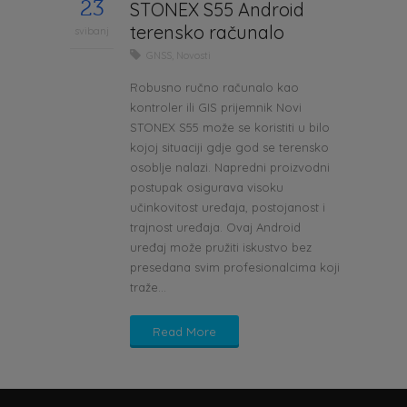
23
STONEX S55 Android
terensko računalo
svibanj
GNSS
,
Novosti
Robusno ručno računalo kao
kontroler ili GIS prijemnik Novi
STONEX S55 može se koristiti u bilo
kojoj situaciji gdje god se terensko
osoblje nalazi. Napredni proizvodni
postupak osigurava visoku
učinkovitost uređaja, postojanost i
trajnost uređaja. Ovaj Android
uređaj može pružiti iskustvo bez
presedana svim profesionalcima koji
traže...
Read More