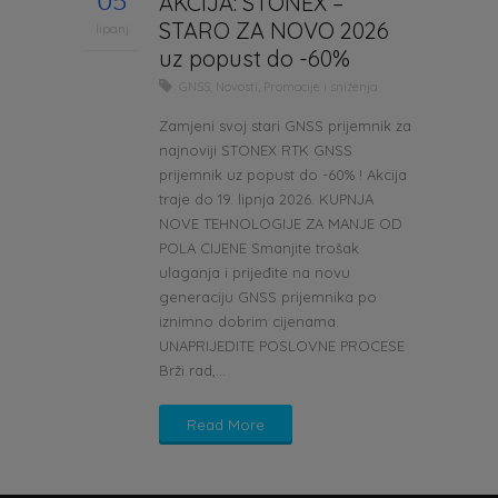
05
AKCIJA: STONEX –
STARO ZA NOVO 2026
lipanj
uz popust do -60%
GNSS
,
Novosti
,
Promocije i sniženja
Zamjeni svoj stari GNSS prijemnik za
najnoviji STONEX RTK GNSS
prijemnik uz popust do -60% ! Akcija
traje do 19. lipnja 2026. KUPNJA
NOVE TEHNOLOGIJE ZA MANJE OD
POLA CIJENE Smanjite trošak
ulaganja i prijeđite na novu
generaciju GNSS prijemnika po
iznimno dobrim cijenama.
UNAPRIJEDITE POSLOVNE PROCESE
Brži rad,...
Read More