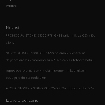
Prijava
Novosti
PROMOCIJA: STONEX S1000 RTK GNSS prijemnik uz -25% nižu
cijenu
NOVO: STONEX S1000 RTK GNSS prijemnik s laserskim
daljinomjerom i kamerama za AR iskolčenje i fotogrametriju
TopoGEOS L40 3D SLAM mobilni skener – nikad lakše i
povoljnije do 3D podataka!
AKCIJA: STONEX – STARO ZA NOVO 2026 uz popust do -60%
Izjava o odricanju