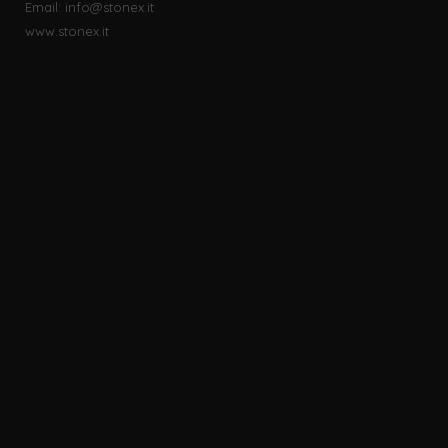
Email:
info@stonex.it
www.stonex.it