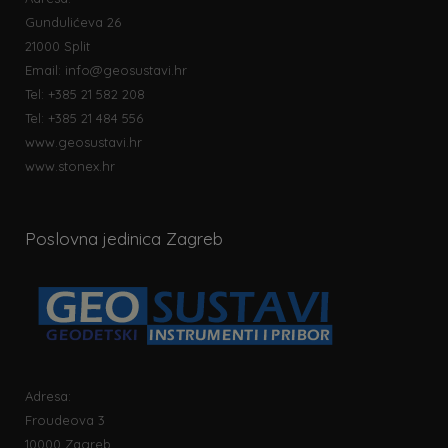
Gundulićeva 26
21000 Split
Email:
info@geosustavi.hr
Tel: +385 21 582 208
Tel: +385 21 484 556
www.geosustavi.hr
www.stonex.hr
Poslovna jedinica Zagreb
Adresa:
Froudeova 3
10000 Zagreb