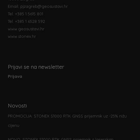
Email:
pjzagreb@geosustavi.hr
Tel: +385 1 5615 801
Tel: +385 1 6528 592
www.geosustavi.hr
www.stonex.hr
Prijavi se na newsletter
Prijava
Novosti
PROMOCIJA: STONEX S1000 RTK GNSS prijemnik uz -25% nižu
cijenu
NOVO: STONEX S1000 RTK GNSS prijemnik s laserskim