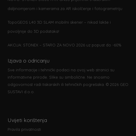
daljinomjerom i kamerama za AR iskolčenje i fotogrametriju
TopoGEOS L40 3D SLAM mobilni skener – nikad lakše i
povoljnije do 3D podataka!
AKCIJA: STONEX – STARO ZA NOVO 2026 uz popust do -60%
Izjava o odricanju
Sve informacije i tehnički podaci na ovoj web stranici su
informativne prirode. Slike su simbolične. Ne snosimo
odgovornost radi tiskarskih ili tehničkih pogrešaka. © 2026 GEO
SUSTAVI d.o.o.
Uvijeti korištenja
Pravila privatnosti