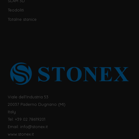
SLAM 3D
Teodoliti
Totalne stanice
Viale dell’Industria 53
20037 Paderno Dugnano (MI)
Italy
Tel: +39 02 78619201
Email:
info@stonex.it
www.stonex.it