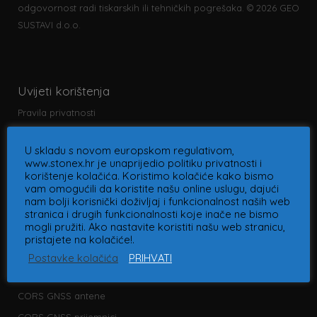
odgovornost radi tiskarskih ili tehničkih pogrešaka. © 2026 GEO
SUSTAVI d.o.o.
Uvijeti korištenja
Pravila privatnosti
U skladu s novom europskom regulativom,
www.stonex.hr je unaprijedio politiku privatnosti i
korištenje kolačića. Koristimo kolačiće kako bismo
vam omogućili da koristite našu online uslugu, dajući
nam bolji korisnički doživljaj i funkcionalnost naših web
Kategorije proizvoda
stranica i drugih funkcionalnosti koje inače ne bismo
mogli pružiti. Ako nastavite koristiti našu web stranicu,
3D Skeneri
pristajete na kolačiće!.
3D softver
Postavke kolačića
PRIHVATI
CORS
CORS GNSS antene