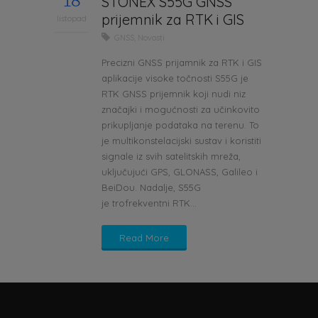
18
STONEX S55G GNSS
prijemnik za RTK i GIS
listopad
GNSS
,
Novosti
Precizni GNSS prijamnik za RTK i GIS
aplikacije visoke točnosti S55G je
RTK GNSS prijemnik koji nudi niz
značajki i mogućnosti za učinkovito
prikupljanje podataka na terenu. To
je multikonstelacijski sustav i koristiti
signale iz svih satelitskih mreža,
uključujući GPS, GLONASS, Galileo i
BeiDou. Nadalje, S55G
je trofrekventni RTK...
Read More