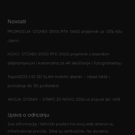
Novosti
PROMOCIJA: STONEX S1000 RTK GNSS prijemnik uz -25% nižu
cijenu
NOVO: STONEX S1000 RTK GNSS prijemnik s laserskim
daljinomjerom i kamerama za AR iskolčenje i fotogrametriju
TopoGEOS L40 3D SLAM mobilni skener – nikad lakše i
povoljnije do 3D podataka!
AKCIJA: STONEX – STARO ZA NOVO 2026 uz popust do -60%
Izjava o odricanju
Sve informacije i tehnički podaci na ovoj web stranici su
informativne prirode. Slike su simbolične. Ne snosimo