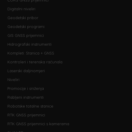
CORS GNSS prijemnici
Digitalni niveliri
Geodetski pribor
Geodetski programi
GIS GNSS prijemnici
Hidrografski instrumenti
Kompleti: Stanica + GNSS
Kontroleri i terenska računala
Laserski daljinomjeri
Niveliri
Promocije i sniženja
Rabljeni instrumenti
Robotske totalne stanice
RTK GNSS prijemnici
RTK GNSS prijemnici s kamerama